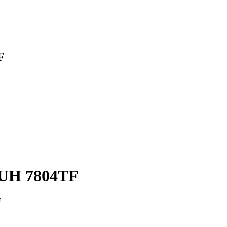
F
PUH 7804TF