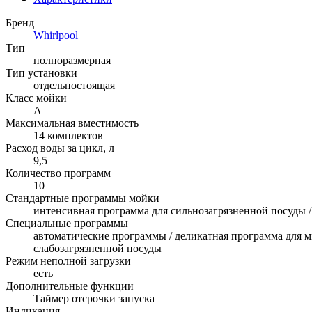
Бренд
Whirlpool
Тип
полноразмерная
Тип установки
отдельностоящая
Класс мойки
A
Максимальная вместимость
14 комплектов
Расход воды за цикл, л
9,5
Количество программ
10
Стандартные программы мойки
интенсивная программа для сильнозагрязненной посуды /
Специальные программы
автоматические программы / деликатная программа для м
слабозагрязненной посуды
Режим неполной загрузки
есть
Дополнительные функции
Таймер отсрочки запуска
Индикация