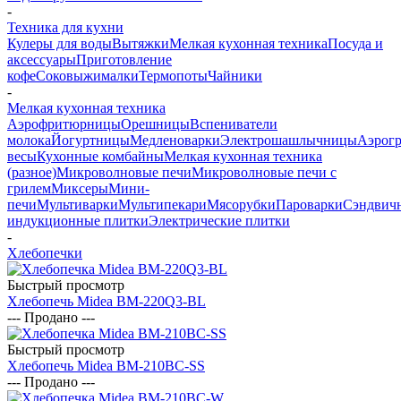
-
Техника для кухни
Кулеры для воды
Вытяжки
Мелкая кухонная техника
Посуда и
аксессуары
Приготовление
кофе
Соковыжималки
Термопоты
Чайники
-
Мелкая кухонная техника
Аэрофритюрницы
Орешницы
Вспениватели
молока
Йогуртницы
Медленоварки
Электрошашлычницы
Аэрог
весы
Кухонные комбайны
Мелкая кухонная техника
(разное)
Микроволновые печи
Микроволновые печи с
грилем
Миксеры
Мини-
печи
Мультиварки
Мультипекари
Мясорубки
Пароварки
Сэндвич
индукционные плитки
Электрические плитки
-
Хлебопечки
Быстрый просмотр
Хлебопечь Midea BM-220Q3-BL
--- Продано ---
Быстрый просмотр
Хлебопечь Midea BM-210BC-SS
--- Продано ---