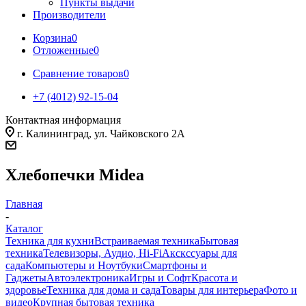
Пункты выдачи
Производители
Корзина
0
Отложенные
0
Сравнение товаров
0
+7 (4012) 92-15-04
Контактная информация
г. Калининград, ул. Чайковского 2А
Хлебопечки Midea
Главная
-
Каталог
Техника для кухни
Встраиваемая техника
Бытовая
техника
Телевизоры, Аудио, Hi-Fi
Акскссуары для
сада
Компьютеры и Ноутбуки
Смартфоны и
Гаджеты
Автоэлектроника
Игры и Софт
Красота и
здоровье
Техника для дома и сада
Товары для интерьера
Фото и
видео
Крупная бытовая техника